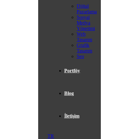
Dijital
Pazarlama
Sosyal
Medya
Yönetimi
Web
Tasarım
Grafik
Tasarım
Seo
Portföy
Blog
İletişim
TR