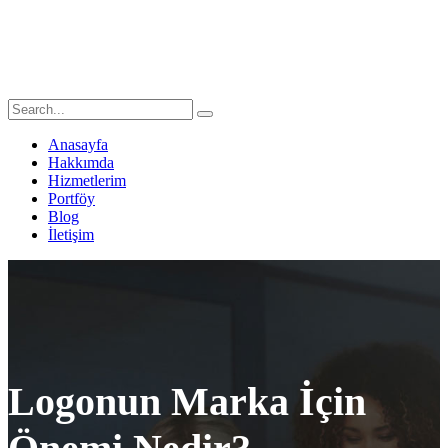
Anasayfa
Hakkımda
Hizmetlerim
Portföy
Blog
İletişim
Logonun Marka İçin