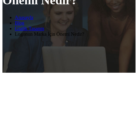
Önemi Nedir?
Anasayfa
Blog
Grafik Tasarım
Logonun Marka İçin Önemi Nedir?