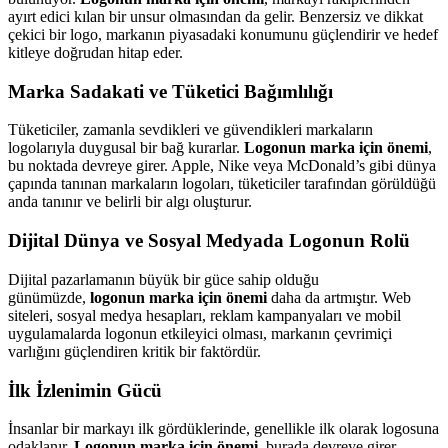
ayırt edici kılan bir unsur olmasından da gelir. Benzersiz ve dikkat
çekici bir logo, markanın piyasadaki konumunu güçlendirir ve hedef
kitleye doğrudan hitap eder.
Marka Sadakati ve Tüketici Bağımlılığı
Tüketiciler, zamanla sevdikleri ve güvendikleri markaların
logolarıyla duygusal bir bağ kurarlar.
Logonun marka için önemi
,
bu noktada devreye girer. Apple, Nike veya McDonald’s gibi dünya
çapında tanınan markaların logoları, tüketiciler tarafından görüldüğü
anda tanınır ve belirli bir algı oluşturur.
Dijital Dünya ve Sosyal Medyada Logonun Rolü
Dijital pazarlamanın büyük bir güce sahip olduğu
günümüzde,
logonun marka için önemi
daha da artmıştır. Web
siteleri, sosyal medya hesapları, reklam kampanyaları ve mobil
uygulamalarda logonun etkileyici olması, markanın çevrimiçi
varlığını güçlendiren kritik bir faktördür.
İlk İzlenimin Gücü
İnsanlar bir markayı ilk gördüklerinde, genellikle ilk olarak logosuna
odaklanır.
Logonun marka için önemi
, burada devreye girer.