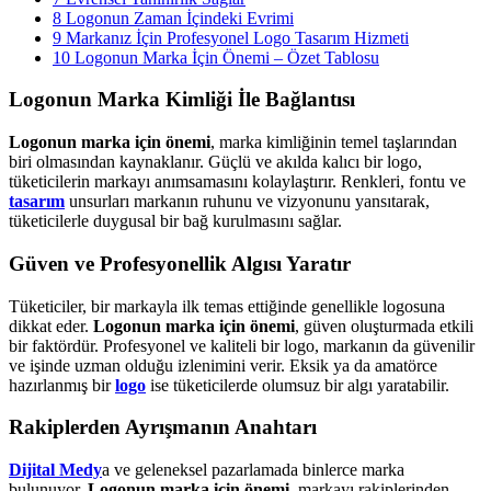
8
Logonun Zaman İçindeki Evrimi
9
Markanız İçin Profesyonel Logo Tasarım Hizmeti
10
Logonun Marka İçin Önemi – Özet Tablosu
Logonun Marka Kimliği İle Bağlantısı
Logonun marka için önemi
, marka kimliğinin temel taşlarından
biri olmasından kaynaklanır. Güçlü ve akılda kalıcı bir logo,
tüketicilerin markayı anımsamasını kolaylaştırır. Renkleri, fontu ve
tasarım
unsurları markanın ruhunu ve vizyonunu yansıtarak,
tüketicilerle duygusal bir bağ kurulmasını sağlar.
Güven ve Profesyonellik Algısı Yaratır
Tüketiciler, bir markayla ilk temas ettiğinde genellikle logosuna
dikkat eder.
Logonun marka için önemi
, güven oluşturmada etkili
bir faktördür. Profesyonel ve kaliteli bir logo, markanın da güvenilir
ve işinde uzman olduğu izlenimini verir. Eksik ya da amatörce
hazırlanmış bir
logo
ise tüketicilerde olumsuz bir algı yaratabilir.
Rakiplerden Ayrışmanın Anahtarı
Dijital Medy
a ve geleneksel pazarlamada binlerce marka
bulunuyor.
Logonun marka için önemi
, markayı rakiplerinden