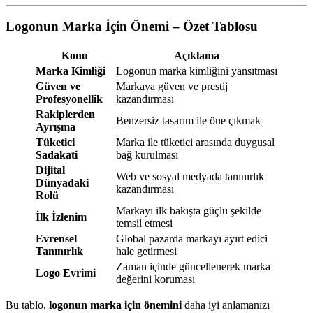
Logonun Marka İçin Önemi – Özet Tablosu
Konu
Açıklama
Marka Kimliği
Logonun marka kimliğini yansıtması
Güven ve
Markaya güven ve prestij
Profesyonellik
kazandırması
Rakiplerden
Benzersiz tasarım ile öne çıkmak
Ayrışma
Tüketici
Marka ile tüketici arasında duygusal
Sadakati
bağ kurulması
Dijital
Web ve sosyal medyada tanınırlık
Dünyadaki
kazandırması
Rolü
Markayı ilk bakışta güçlü şekilde
İlk İzlenim
temsil etmesi
Evrensel
Global pazarda markayı ayırt edici
Tanınırlık
hale getirmesi
Zaman içinde güncellenerek marka
Logo Evrimi
değerini koruması
Bu tablo,
logonun marka için önemini
daha iyi anlamanızı