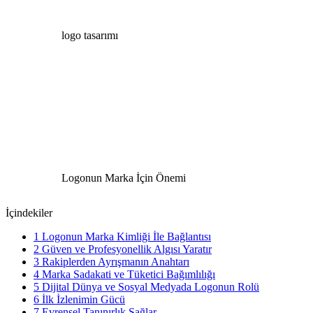
logo tasarımı
Logonun Marka İçin Önemi
İçindekiler
1
Logonun Marka Kimliği İle Bağlantısı
2
Güven ve Profesyonellik Algısı Yaratır
3
Rakiplerden Ayrışmanın Anahtarı
4
Marka Sadakati ve Tüketici Bağımlılığı
5
Dijital Dünya ve Sosyal Medyada Logonun Rolü
6
İlk İzlenimin Gücü
7
Evrensel Tanınırlık Sağlar