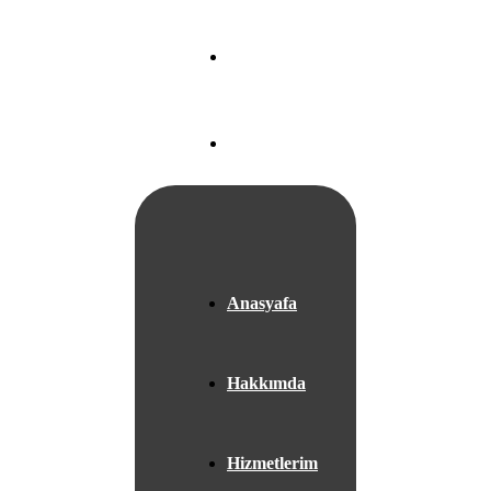
Nef 22 A Blok
Ataköy/
İSTANBUL
+05525667953
Anasyafa
Hakkımda
Hizmetlerim