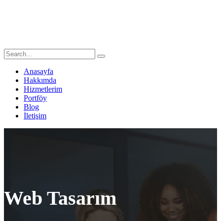
Anasayfa
Hakkımda
Hizmetlerim
Portföy
Blog
İletişim
Web Tasarım