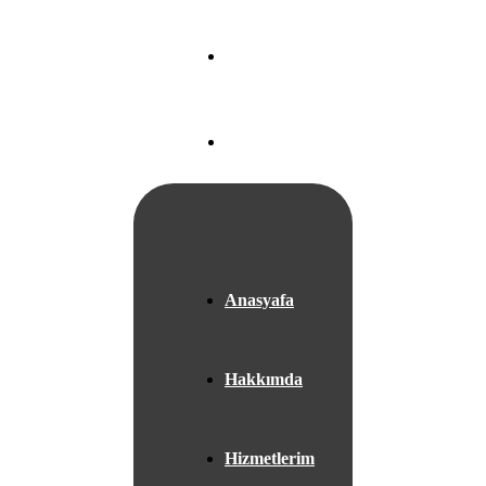
Nef 22 A Blok
Ataköy/
İSTANBUL
+05525667953
Anasyafa
Hakkımda
Hizmetlerim