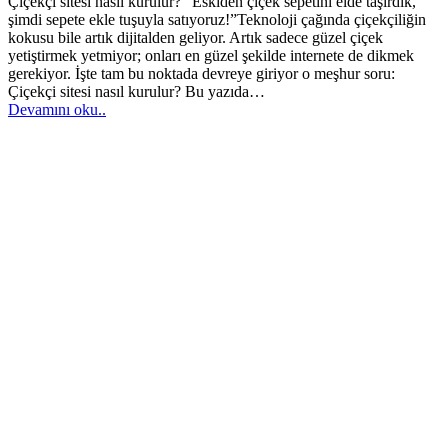
Çiçekçi sitesi nasıl kurulur? “Eskiden çiçek sepetini elde taşırdık,
şimdi sepete ekle tuşuyla satıyoruz!”Teknoloji çağında çiçekçiliğin
kokusu bile artık dijitalden geliyor. Artık sadece güzel çiçek
yetiştirmek yetmiyor; onları en güzel şekilde internete de dikmek
gerekiyor. İşte tam bu noktada devreye giriyor o meşhur soru:
Çiçekçi sitesi nasıl kurulur? Bu yazıda…
Devamını oku..