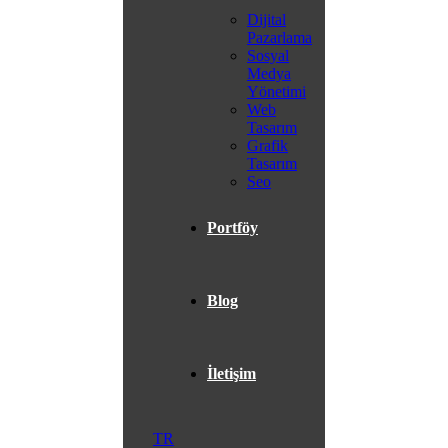
Dijital
Pazarlama
Sosyal
Medya
Yönetimi
Web
Tasarım
Grafik
Tasarım
Seo
Portföy
Blog
İletişim
TR