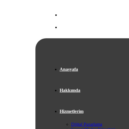
Nef 22 A Blok Ataköy/İSTANBUL
+05525667953
Anasyafa
Hakkımda
Hizmetlerim
Dijital Pazarlama