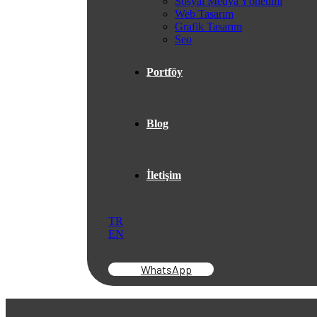
Sosyal Medya Yönetimi
Web Tasarım
Grafik Tasarım
Seo
Portföy
Blog
İletişim
TR
EN
WhatsApp