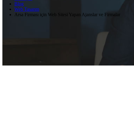
Blog
Web Tasarım
Arsa Firması için Web Sitesi Yapan Ajanslar ve Firmalar