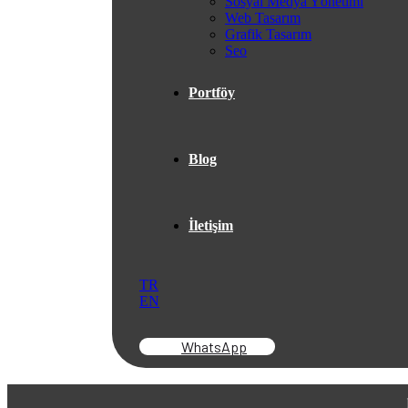
Sosyal Medya Yönetimi
Web Tasarım
Grafik Tasarım
Seo
Portföy
Blog
İletişim
TR
EN
WhatsApp