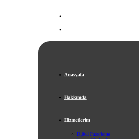
Nef 22 A Blok Ataköy/İSTANBUL
+05525667953
Anasyafa
Hakkımda
Hizmetlerim
Dijital Pazarlama