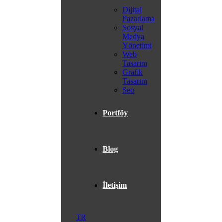
Dijital
Pazarlama
Sosyal
Medya
Yönetimi
Web
Tasarım
Grafik
Tasarım
Seo
Portföy
Blog
İletişim
TR