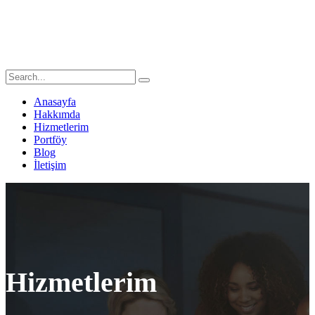
Anasayfa
Hakkımda
Hizmetlerim
Portföy
Blog
İletişim
Hizmetlerim