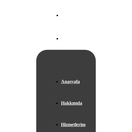
Nef 22 A Blok
Ataköy/
İSTANBUL
+05525667953
Anasyafa
Hakkımda
Hizmetlerim