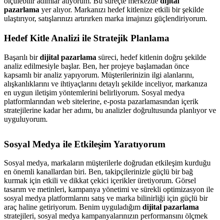
ölçülebilir adımlar atıyorum. Bu süreçte merkezde
dijital
pazarlama
yer alıyor. Markanızı hedef kitlenize etkili bir şekilde
ulaştırıyor, satışlarınızı artırırken marka imajınızı güçlendiriyorum.
Hedef Kitle Analizi ile Stratejik Planlama
Başarılı bir
dijital pazarlama
süreci, hedef kitlenin doğru şekilde
analiz edilmesiyle başlar. Ben, her projeye başlamadan önce
kapsamlı bir analiz yapıyorum. Müşterilerinizin ilgi alanlarını,
alışkanlıklarını ve ihtiyaçlarını detaylı şekilde inceliyor, markanıza
en uygun iletişim yöntemlerini belirliyorum. Sosyal medya
platformlarından web sitelerine, e-posta pazarlamasından içerik
stratejilerine kadar her adımı, bu analizler doğrultusunda planlıyor ve
uyguluyorum.
Sosyal Medya ile Etkileşim Yaratıyorum
Sosyal medya, markaların müşterilerle doğrudan etkileşim kurduğu
en önemli kanallardan biri. Ben, takipçilerinizle güçlü bir bağ
kurmak için etkili ve dikkat çekici içerikler üretiyorum. Görsel
tasarım ve metinleri, kampanya yönetimi ve sürekli optimizasyon ile
sosyal medya platformlarını satış ve marka bilinirliği için güçlü bir
araç haline getiriyorum. Benim uyguladığım
dijital pazarlama
stratejileri, sosyal medya kampanyalarınızın performansını ölçmek