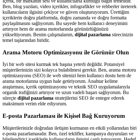
İçerik, bir markanın sesi ve kullanıcılarla kurduğu bağın temelidir.
Ben, blog yazıları, video içerikler, infografikler ve rehberler üreterek
kullanıcıların ilgisini çekiyor ve güven oluşturuyorum. Ürettiğim
içeriklerin doğru platformda, doğru zamanda ve doğru formatta
paylaşılmasını sağlıyorum. Bu sayede hem kullanıcı deneyimini
artırıyor hem de arama motorlarında görünürlüğünüzü
yükseltiyorum. Benim çalışmalarım,
dijital pazarlama
sürecinizin
temel taşlarından biridir.
Arama Motoru Optimizasyonu ile Görünür Olun
İyi bir web sitesi kurmak tek başına yeterli değildir. Potansiyel
müşterilerinizin sizi kolayca bulabilmesi gerekir. Ben, arama motoru
optimizasyonu (SEO) ile web sitenizi hem kullanıcı dostu hem de
arama motorlarına uygun hale getiriyorum. Anahtar kelime
araştırması, içerik optimizasyonu ve teknik SEO uygulamalarıyla
organik trafiğinizi artırıyor ve uzun vadeli başarı sağlıyorum. Bu
süreçte
dijital pazarlama
stratejilerini SEO ile entegre ederek
maksimum verim elde ediyorum.
E-posta Pazarlaması ile Kişisel Bağ Kuruyorum
Müşterilerinizle doğrudan iletişim kurmanın en etkili yollarından biri
e-posta pazarlamasıdır. Ben, özel teklifler, kampanya duyuruları ve
bilgilendirici içeriklerle kullanıcıların ilgisini canlı tutuyorum. Hedef