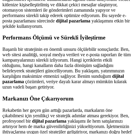
kitlenize kişiselleştirilmiş ve dikkat çekici mesajlar ulaştırıyor,
otomasyon sistemleri ile gönderimleri zamanında yapıyor ve
performansı sürekli takip ederek optimize ediyorum. Bu sayede e-
posta pazarlaması sürecinde
dijital pazarlama
yaklaşımını etkin bir
şekilde kullanıyorum.
Performans Ölçümü ve Sürekli İyileştirme
Başarılı bir stratejinin en önemli unsuru ölçülebilir sonuçlardır. Ben,
web sitesi analitiği, sosyal medya verileri ve e-posta raporları ile tüm
kampanyalarınızı sürekli izliyorum. Hangi içeriklerin etkili
olduğunu, hangi kanalların daha fazla dönüşüm sağladığını
belirleyerek stratejileri güncelliyorum. Bu yaklaşım, yatırımınızın
karşılığını maksimize etmenizi sağlıyor. Benim sunduğum
dijital
pazarlama
çözümleri, veriye dayalı karar almayı mümkün kılarak
uzun vadeli başarı getiriyor.
Markanızı Öne Çıkarıyorum
Rekabetin her geçen gün arttığı pazarlarda, markaların öne
çıkabilmesi için yenilikçi ve stratejik adımlar atması gerekiyor. Ben,
profesyonel bir
dijital pazarlama
yaklaşımı ile hem satışlarınızı
artırıyor hem de marka güvenilirliğinizi yükseltiyorum. İşletmenizin
ihtiyaçlarına uygun özel stratejiler geliştiriyor, markanızı doğru hedef