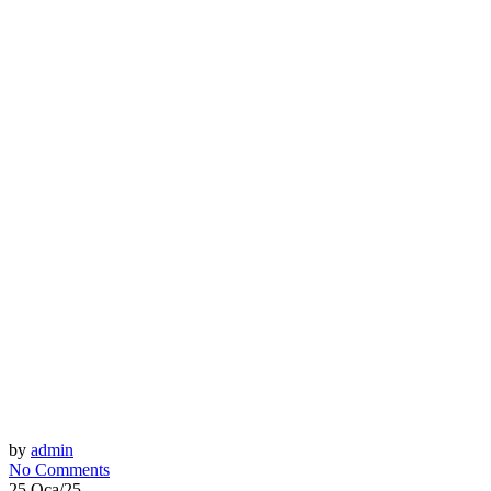
by
admin
No Comments
25 Oca/25