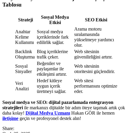
Tablosu
Sosyal Medya
Strateji
SEO Etkisi
Etkisi
Arama motoru
Anahtar
Sosyal medya
sıralamasında
Kelime
içeriklerinde fark
yükselmeye yardımcı
Kullanımı
edilirlik sağlar.
olur.
Backlink
Blog içeriklerine
Web sitesinin
Oluşturma
trafik çeker.
güvenilirliğini artırır.
Beğeniler ve
Sosyal
Web sitesinin
paylaşımlar ile
Sinyaller
otoritesini güçlendirir.
etkileşimi artırır.
Hedef kitleye
Web sitesi
Veri
uygun içerik
performansını optimize
Analizi
üretmeyi sağlar.
eder.
Sosyal medya ve SEO: dijital pazarlamada entegrasyon
stratejileri
ile markanızı dijitalde bir adım öteye taşımak artık çok
daha kolay!
Dijital Medya Uzmanı
Hakan GÖR ile hemen
iletişime
geçin ve profesyonel destek alın!
Share: