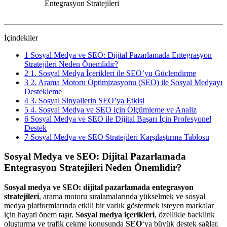
Entegrasyon Stratejileri
İçindekiler
1
Sosyal Medya ve SEO: Dijital Pazarlamada Entegrasyon
Stratejileri Neden Önemlidir?
2
1. Sosyal Medya İçerikleri ile SEO’yu Güçlendirme
3
2. Arama Motoru Optimizasyonu (SEO) ile Sosyal Medyayı
Destekleme
4
3. Sosyal Sinyallerin SEO’ya Etkisi
5
4. Sosyal Medya ve SEO için Ölçümleme ve Analiz
6
Sosyal Medya ve SEO ile Dijital Başarı İçin Profesyonel
Destek
7
Sosyal Medya ve SEO Stratejileri Karşılaştırma Tablosu
Sosyal Medya ve SEO: Dijital Pazarlamada
Entegrasyon Stratejileri Neden Önemlidir?
Sosyal medya ve SEO: dijital pazarlamada entegrasyon
stratejileri
, arama motoru sıralamalarında yükselmek ve sosyal
medya platformlarında etkili bir varlık göstermek isteyen markalar
için hayati önem taşır.
Sosyal medya içerikleri
, özellikle backlink
oluşturma ve trafik çekme konusunda
SEO
‘ya büyük destek sağlar.