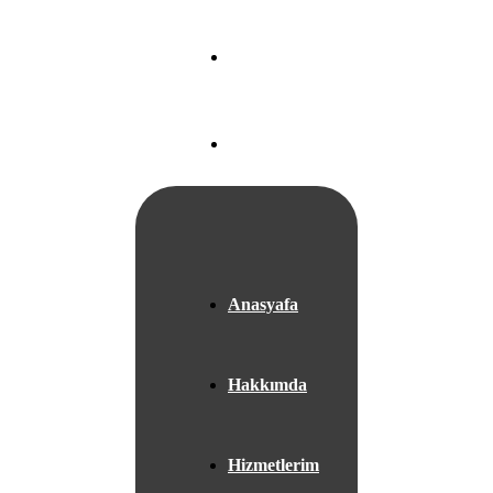
Nef 22 A Blok
Ataköy/
İSTANBUL
+05525667953
Anasyafa
Hakkımda
Hizmetlerim