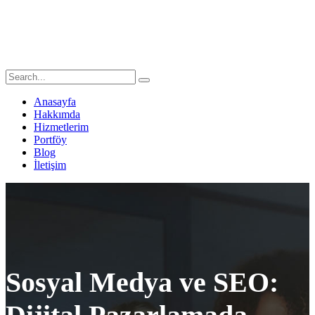
Anasayfa
Hakkımda
Hizmetlerim
Portföy
Blog
İletişim
Sosyal Medya ve SEO: