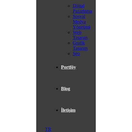
Dijital
Pazarlama
Sosyal
Medya
Yönetimi
Web
Tasarım
Grafik
Tasarım
Seo
Portföy
Blog
İletişim
TR