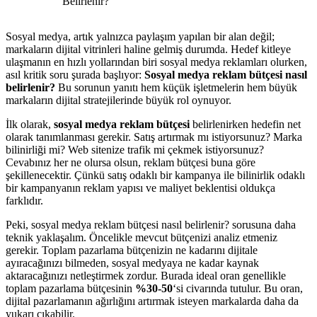
Belirlenir?
Sosyal medya, artık yalnızca paylaşım yapılan bir alan değil;
markaların dijital vitrinleri haline gelmiş durumda. Hedef kitleye
ulaşmanın en hızlı yollarından biri sosyal medya reklamları olurken,
asıl kritik soru şurada başlıyor:
Sosyal medya reklam bütçesi nasıl
belirlenir?
Bu sorunun yanıtı hem küçük işletmelerin hem büyük
markaların dijital stratejilerinde büyük rol oynuyor.
İlk olarak,
sosyal medya reklam bütçesi
belirlenirken hedefin net
olarak tanımlanması gerekir. Satış artırmak mı istiyorsunuz? Marka
bilinirliği mi? Web sitenize trafik mi çekmek istiyorsunuz?
Cevabınız her ne olursa olsun, reklam bütçesi buna göre
şekillenecektir. Çünkü satış odaklı bir kampanya ile bilinirlik odaklı
bir kampanyanın reklam yapısı ve maliyet beklentisi oldukça
farklıdır.
Peki, sosyal medya reklam bütçesi nasıl belirlenir? sorusuna daha
teknik yaklaşalım. Öncelikle mevcut bütçenizi analiz etmeniz
gerekir. Toplam pazarlama bütçenizin ne kadarını dijitale
ayıracağınızı bilmeden, sosyal medyaya ne kadar kaynak
aktaracağınızı netleştirmek zordur. Burada ideal oran genellikle
toplam pazarlama bütçesinin
%30-50
‘si civarında tutulur. Bu oran,
dijital pazarlamanın ağırlığını artırmak isteyen markalarda daha da
yukarı çıkabilir.