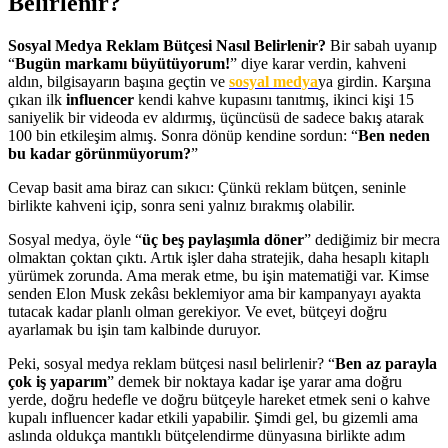
Belirlenir?
Sosyal Medya Reklam Bütçesi Nasıl Belirlenir?
Bir sabah uyanıp
“
Bugün markamı büyütüyorum!
” diye karar verdin, kahveni
aldın, bilgisayarın başına geçtin ve
sosyal medya
ya girdin. Karşına
çıkan ilk
influencer
kendi kahve kupasını tanıtmış, ikinci kişi 15
saniyelik bir videoda ev aldırmış, üçüncüsü de sadece bakış atarak
100 bin etkileşim almış. Sonra dönüp kendine sordun: “
Ben neden
bu kadar görünmüyorum?
”
Cevap basit ama biraz can sıkıcı: Çünkü reklam bütçen, seninle
birlikte kahveni içip, sonra seni yalnız bırakmış olabilir.
Sosyal medya, öyle “
üç beş paylaşımla döner
” dediğimiz bir mecra
olmaktan çoktan çıktı. Artık işler daha stratejik, daha hesaplı kitaplı
yürümek zorunda. Ama merak etme, bu işin matematiği var. Kimse
senden Elon Musk zekâsı beklemiyor ama bir kampanyayı ayakta
tutacak kadar planlı olman gerekiyor. Ve evet, bütçeyi doğru
ayarlamak bu işin tam kalbinde duruyor.
Peki, sosyal medya reklam bütçesi nasıl belirlenir? “
Ben az parayla
çok iş yaparım
” demek bir noktaya kadar işe yarar ama doğru
yerde, doğru hedefle ve doğru bütçeyle hareket etmek seni o kahve
kupalı influencer kadar etkili yapabilir. Şimdi gel, bu gizemli ama
aslında oldukça mantıklı bütçelendirme dünyasına birlikte adım