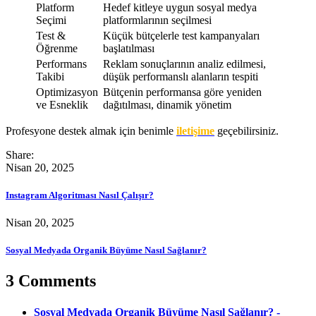
Platform
Hedef kitleye uygun sosyal medya
Seçimi
platformlarının seçilmesi
Test &
Küçük bütçelerle test kampanyaları
Öğrenme
başlatılması
Performans
Reklam sonuçlarının analiz edilmesi,
Takibi
düşük performanslı alanların tespiti
Optimizasyon
Bütçenin performansa göre yeniden
ve Esneklik
dağıtılması, dinamik yönetim
Profesyone destek almak için benimle
iletişime
geçebilirsiniz.
Share:
Nisan 20, 2025
Instagram Algoritması Nasıl Çalışır?
Nisan 20, 2025
Sosyal Medyada Organik Büyüme Nasıl Sağlanır?
3 Comments
Sosyal Medyada Organik Büyüme Nasıl Sağlanır? -