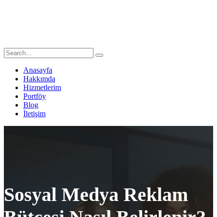
Anasayfa
Hakkımda
Hizmetlerim
Portföy
Blog
İletişim
Sosyal Medya Reklam