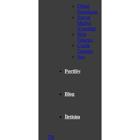
Dijital
Pazarlama
Sosyal
Medya
Yönetimi
Web
Tasarım
Grafik
Tasarım
Seo
Portföy
Blog
İletişim
TR