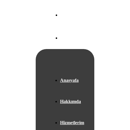
Nef 22 A Blok
Ataköy/
İSTANBUL
+05525667953
Anasyafa
Hakkımda
Hizmetlerim