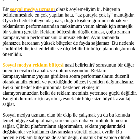
Bir
sosyal medya uzmanı
olarak söylemeliyim ki, bütçenin
belirlenmesinde en çok yapılan hata, “az parayla çok iş” mantığıdır.
Oysa ki hedef kitleye ulaşmak, doğru kişilere görünür olmak ve
reklamların performansından maksimum verim almak için stratejik
bir yatırım gerekir. Reklam bütçesinin düşük olması, çoğu zaman
kampanyanın performansını olumsuz etkiler. Aynı zamanda
plansızca harcanan yüksek bütçeler de fayda sağlamaz. Bu nedenle
sürdürülebilir, test edilebilir ve ölçülebilir bir bütçe planı oluşturmak
önemlidir.
Sosyal medya reklam bütçesi
nasıl belirlenir? sorusunun bir diğer
önemli cevabı da analiz ve optimizasyondur. Reklam
kampanyalarınız yayına girdikten sonra performanslarını düzenli
olarak analiz etmeli ve gerektiğinde bütçeyi yeniden dağıtmalısınız.
Belki bir hedef kitle grubunda beklenen etkileşimi
alamıyorsunuzdur, belki de reklam metniniz yeterince güçlü değildir.
Bu gibi durumlar için ayrılmış esnek bir bütçe size büyük avantaj
sağlar.
Sosyal medya uzmanı olan bir ekip ile çalışmak ya da bu konuda
temel bilgiye sahip olmak, sürecin çok daha verimli ilerlemesini
sağlar. Çünkü platformların algoritmaları, reklam yapılarındaki
değişkenler ve kullanıcı davranışları sürekli olarak evrilir. Bu
nedenle reklam bütçeniz de sabit değil, dinamik bir yapıda olmalı.