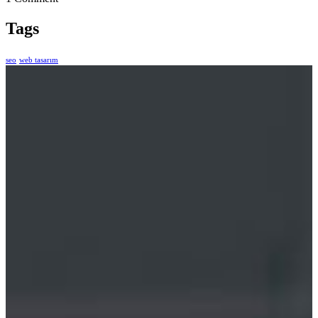
Tags
seo
web tasarım