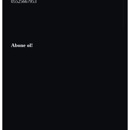
05525667953
Abone ol!