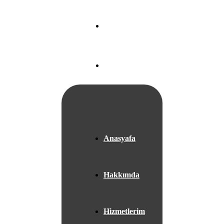
Nef 22 A Blok
Ataköy/
İSTANBUL
+05525667953
Anasyafa
Hakkımda
Hizmetlerim