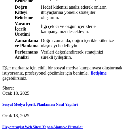
Belirleme
Doğru
Hedef kitlenizi analiz ederek onların
Kitleyi
ihtiyaçlarına yönelik stratejiler
Belirleme
oluşturun.
Yaratıcı
İlgi çekici ve özgün içeriklerle
İçerik
kampanyanızı destekleyin.
Üretimi
Zamanlama
Doğru zamanda, doğru içerikle kitlenize
ve Planlama
ulaşmayı hedefleyin.
Performans
Verileri değerlendirerek stratejinizi
Analizi
sürekli iyileştirin.
Eğer markanız için etkili bir sosyal medya kampanyası oluşturmak
istiyorsanız, profesyonel çözümler için benimle,
iletişime
geçebilirsiniz.
Share:
Ocak 18, 2025
Sosyal Medya İçerik Planlaması Nasıl Yapılır?
Ocak 18, 2025
Fizyoterapist Web Sitesi Yapan Ajans ve Firmalar