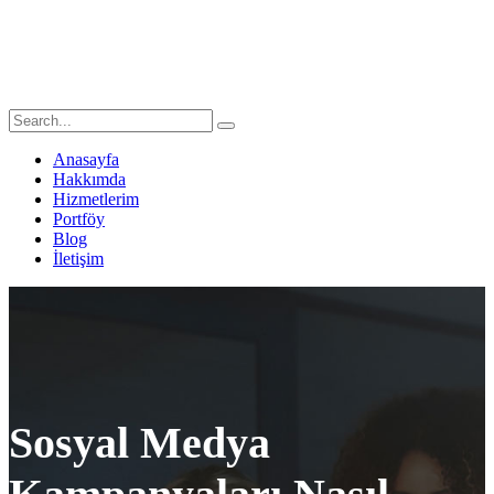
Anasayfa
Hakkımda
Hizmetlerim
Portföy
Blog
İletişim
Sosyal Medya