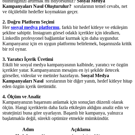
bilinirliğinizi artırmak mı istiyorsunuz?
Sosyal Medya
Kampanyaları Nasıl Oluşturulur?
sorularının temel cevabı, net
ve ölçülebilir hedefler koymaktan geçer.
2. Doğru Platform Seçimi
Her
sosyal medya platformu
, farklı bir hedef kitleye ve etkileşim
şekline sahiptir. Instagram görsel odaklı içerikler için idealken,
LinkedIn profesyonel bağlantılar kurmak için daha uygundur.
Kampanyanız için en uygun platformu belirlemek, başarınızda kritik
bir rol oynar.
3. Yaratıcı İçerik Üretimi
Etkili bir sosyal medya kampanyasının kalbinde, yaratıcı ve özgün
içerikler yatar. Kampanyanızın mesajını en iyi şekilde iletecek
görseller, videolar ve metinler hazırlayın.
Sosyal Medya
Kampanyaları Nasıl
sorularının bir diğer yanıtı, hedef kitleye hitap
eden özgün içerik üretimidir.
4. Ölçüm ve Analiz
Kampanyanızın başarısını anlamak için sonuçları düzenli olarak
ölçün. Hangi içeriklerin daha fazla etkileşim aldığını analiz edin ve
stratejinizi buna göre uyarlayın. Başarılı bir kampanya, yalnızca
başlatmakla değil, sürekli optimize etmekle mümkündür.
Adım
Açıklama