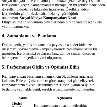
Sosyal medyada öne çıkmanın yolu, dikkat çeken ve değer sunan
içeriklerden geçer. Kampanyanızın mesajını en iyi şekilde ifade eden
görseller, videolar ve hikayeler hazırlayın. Özellikle video
içeriklerinin günümüzde daha fazla ilgi gördüğünü
unutmayın.
Sosyal Medya Kampanyaları Nasıl
Oluşturulmalı?
sorusunun cevaplarından biri de yaratıcı içeriklere
yatırım yapmaktır.
4. Zamanlama ve Planlama
Doğru içerik, yanlış bir zamanda paylaşılırsa hedef kitlenize
ulaşamaz. Sosyal medya kampanyalarında zamanlama kritik bir
unsurdur. İçeriklerinizi paylaşacağınız gün ve saatleri önceden
belirleyerek bir içerik takvimi oluşturun.
5. Performansı Ölçün ve Optimize Edin
Kampanyanızın başarısını anlamak için ölçümleme araçlarını
kullanın. Elde ettiğiniz verilere göre stratejinizi güncelleyerek
kampanyanızın etkisini artırabilirsiniz. Başarı, yalnızca iyi bir
başlangıç yapmakla değil, sürekli iyileştirmelerle mümkündür.
Adım
Açıklama
Hedef
Kampanyanızın amacını netleştirin.