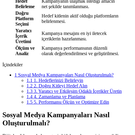
Hedef
Kampanyanın ulaşmak istediği amacın
Belirleme
net şekilde tanımlanması.
Doğru
Hedef kitlenin aktif olduğu platformların
Platform
belirlenmesi.
Seçimi
Yaratıcı
Kampanya mesajını en iyi iletecek
İçerik
içeriklerin hazırlanması.
Üretimi
Ölçüm ve
Kampanya performansının düzenli
Analiz
olarak değerlendirilmesi ve geliştirilmesi.
İçindekiler
1
Sosyal Medya Kampanyaları Nasıl Oluşturulmalı?
1.1
1. Hedeflerinizi Belirleyin
1.2
2. Doğru Kitleyi Hedef Alın
1.3
3. Yaratıcı ve Etkileşim Odaklı İçerikler Üretin
1.4
4. Zamanlama ve Planlama
1.5
5. Performansı Ölçün ve Optimize Edin
S
osyal Medya Kampanyaları Nasıl
Oluşturulmalı?