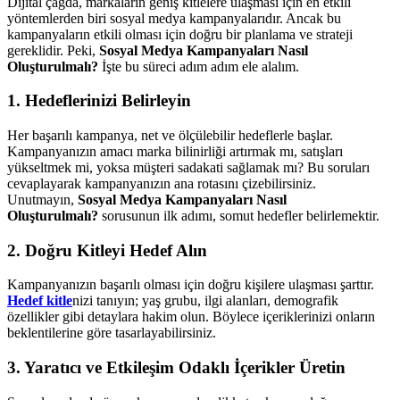
Dijital çağda, markaların geniş kitlelere ulaşması için en etkili
yöntemlerden biri sosyal medya kampanyalarıdır. Ancak bu
kampanyaların etkili olması için doğru bir planlama ve strateji
gereklidir. Peki,
Sosyal Medya Kampanyaları Nasıl
Oluşturulmalı?
İşte bu süreci adım adım ele alalım.
1. Hedeflerinizi Belirleyin
Her başarılı kampanya, net ve ölçülebilir hedeflerle başlar.
Kampanyanızın amacı marka bilinirliği artırmak mı, satışları
yükseltmek mi, yoksa müşteri sadakati sağlamak mı? Bu soruları
cevaplayarak kampanyanızın ana rotasını çizebilirsiniz.
Unutmayın,
Sosyal Medya Kampanyaları Nasıl
Oluşturulmalı?
sorusunun ilk adımı, somut hedefler belirlemektir.
2. Doğru Kitleyi Hedef Alın
Kampanyanızın başarılı olması için doğru kişilere ulaşması şarttır.
Hedef kitle
nizi tanıyın; yaş grubu, ilgi alanları, demografik
özellikler gibi detaylara hakim olun. Böylece içeriklerinizi onların
beklentilerine göre tasarlayabilirsiniz.
3. Yaratıcı ve Etkileşim Odaklı İçerikler Üretin