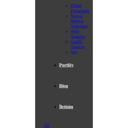
Dijital
Pazarlama
Sosyal
Medya
Yönetimi
Web
Tasarım
Grafik
Tasarım
Seo
Portföy
Blog
İletişim
TR