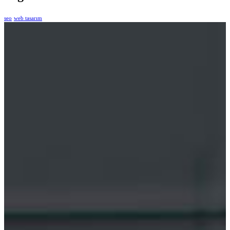
seo
web tasarım