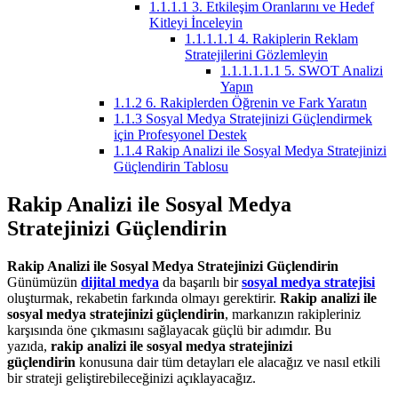
1.1.1.1
3. Etkileşim Oranlarını ve Hedef
Kitleyi İnceleyin
1.1.1.1.1
4. Rakiplerin Reklam
Stratejilerini Gözlemleyin
1.1.1.1.1.1
5. SWOT Analizi
Yapın
1.1.2
6. Rakiplerden Öğrenin ve Fark Yaratın
1.1.3
Sosyal Medya Stratejinizi Güçlendirmek
için Profesyonel Destek
1.1.4
Rakip Analizi ile Sosyal Medya Stratejinizi
Güçlendirin Tablosu
Rakip Analizi ile Sosyal Medya
Stratejinizi Güçlendirin
Rakip Analizi ile Sosyal Medya Stratejinizi Güçlendirin
Günümüzün
dijital medya
da başarılı bir
sosyal medya stratejisi
oluşturmak, rekabetin farkında olmayı gerektirir.
Rakip analizi ile
sosyal medya stratejinizi güçlendirin
, markanızın rakipleriniz
karşısında öne çıkmasını sağlayacak güçlü bir adımdır. Bu
yazıda,
rakip analizi ile sosyal medya stratejinizi
güçlendirin
konusuna dair tüm detayları ele alacağız ve nasıl etkili
bir strateji geliştirebileceğinizi açıklayacağız.