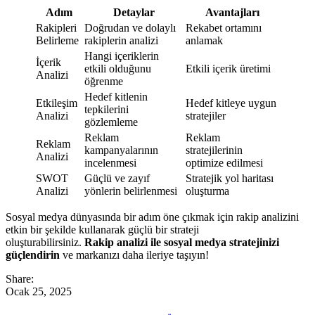
Adım
Detaylar
Avantajları
Rakipleri
Doğrudan ve dolaylı
Rekabet ortamını
Belirleme
rakiplerin analizi
anlamak
Hangi içeriklerin
İçerik
etkili olduğunu
Etkili içerik üretimi
Analizi
öğrenme
Hedef kitlenin
Etkileşim
Hedef kitleye uygun
tepkilerini
Analizi
stratejiler
gözlemleme
Reklam
Reklam
Reklam
kampanyalarının
stratejilerinin
Analizi
incelenmesi
optimize edilmesi
SWOT
Güçlü ve zayıf
Stratejik yol haritası
Analizi
yönlerin belirlenmesi
oluşturma
Sosyal medya dünyasında bir adım öne çıkmak için rakip analizini
etkin bir şekilde kullanarak güçlü bir strateji
oluşturabilirsiniz.
Rakip analizi ile sosyal medya stratejinizi
güçlendirin
ve markanızı daha ileriye taşıyın!
Share:
Ocak 25, 2025