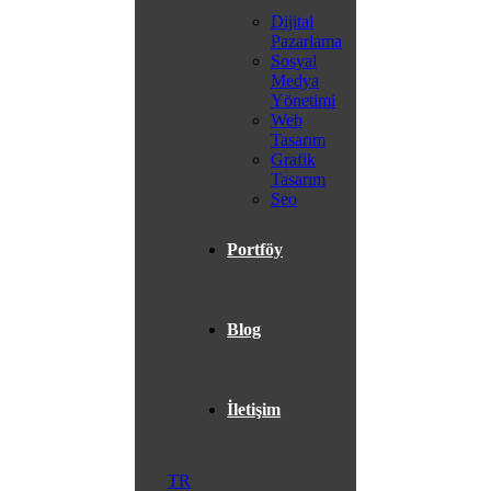
Dijital
Pazarlama
Sosyal
Medya
Yönetimi
Web
Tasarım
Grafik
Tasarım
Seo
Portföy
Blog
İletişim
TR