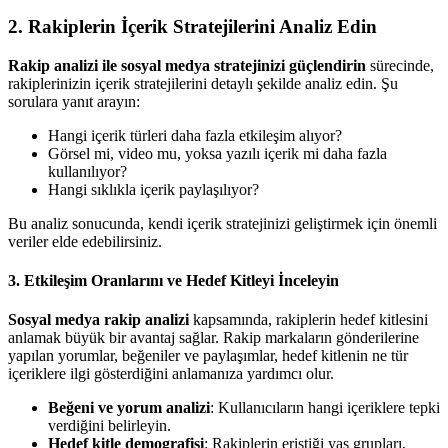
2. Rakiplerin İçerik Stratejilerini Analiz Edin
Rakip analizi ile sosyal medya stratejinizi güçlendirin
sürecinde,
rakiplerinizin içerik stratejilerini detaylı şekilde analiz edin. Şu
sorulara yanıt arayın:
Hangi içerik türleri daha fazla etkileşim alıyor?
Görsel mi, video mu, yoksa yazılı içerik mi daha fazla
kullanılıyor?
Hangi sıklıkla içerik paylaşılıyor?
Bu analiz sonucunda, kendi içerik stratejinizi geliştirmek için önemli
veriler elde edebilirsiniz.
3. Etkileşim Oranlarını ve Hedef Kitleyi İnceleyin
Sosyal medya rakip analizi
kapsamında, rakiplerin hedef kitlesini
anlamak büyük bir avantaj sağlar. Rakip markaların gönderilerine
yapılan yorumlar, beğeniler ve paylaşımlar, hedef kitlenin ne tür
içeriklere ilgi gösterdiğini anlamanıza yardımcı olur.
Beğeni ve yorum analizi
: Kullanıcıların hangi içeriklere tepki
verdiğini belirleyin.
Hedef kitle demografisi
: Rakiplerin eriştiği yaş grupları,