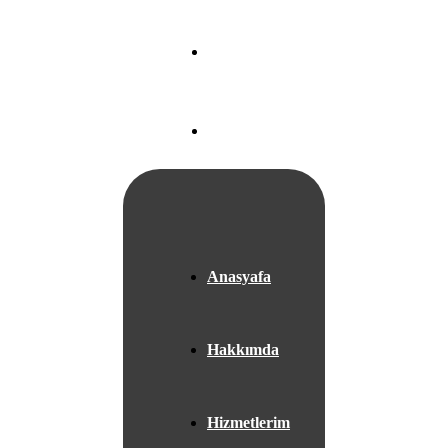
Nef 22 A Blok
Ataköy/
İSTANBUL
+05525667953
Anasyafa
Hakkımda
Hizmetlerim