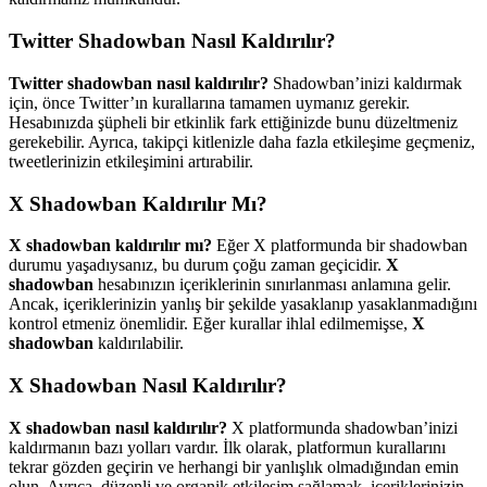
Twitter Shadowban Nasıl Kaldırılır?
Twitter shadowban nasıl kaldırılır?
Shadowban’inizi kaldırmak
için, önce Twitter’ın kurallarına tamamen uymanız gerekir.
Hesabınızda şüpheli bir etkinlik fark ettiğinizde bunu düzeltmeniz
gerekebilir. Ayrıca, takipçi kitlenizle daha fazla etkileşime geçmeniz,
tweetlerinizin etkileşimini artırabilir.
X Shadowban Kaldırılır Mı?
X shadowban kaldırılır mı?
Eğer X platformunda bir shadowban
durumu yaşadıysanız, bu durum çoğu zaman geçicidir.
X
shadowban
hesabınızın içeriklerinin sınırlanması anlamına gelir.
Ancak, içeriklerinizin yanlış bir şekilde yasaklanıp yasaklanmadığını
kontrol etmeniz önemlidir. Eğer kurallar ihlal edilmemişse,
X
shadowban
kaldırılabilir.
X Shadowban Nasıl Kaldırılır?
X shadowban nasıl kaldırılır?
X platformunda shadowban’inizi
kaldırmanın bazı yolları vardır. İlk olarak, platformun kurallarını
tekrar gözden geçirin ve herhangi bir yanlışlık olmadığından emin
olun. Ayrıca, düzenli ve organik etkileşim sağlamak, içeriklerinizin