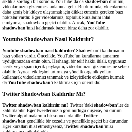
sıklıkla sorduğu bir sorudur. YouTube’da da
shadowban
durumu,
videolarınızın gizlenmesi anlamına gelir. Bu durumda, videolarınızı
daha geniş bir kitleye ulaştırmak için dikkat etmeniz gereken bazı
noktalar vardır. Eğer videolarınız, topluluk kurallarını ihlal
etmiyorsa, shadowban geçici olabilir. Ancak,
YouTube
shadowban
‘inizi kaldırmak bazen biraz daha zor olabilir.
Youtube Shadowban Nasıl Kaldırılır?
Youtube shadowban nasıl kaldırılır?
Shadowban’i kaldırmanın
bazı yolları vardır. Öncelikle, YouTube’un kurallarına tamamen
uyduğunuzdan emin olun. Herhangi bir telif hakkı ihlali, uygunsuz
içerik veya spam içerik paylaşımı, videolarınızın gizlenmesine sebep
olabilir. Ayrıca, etkileşimi artırmaya yönelik organik yolları
kullanarak videolarınızı tanıtmak ve izleyicilerle etkileşim kurmak
da
YouTube shadowban
’i kaldırmak için önemlidir.
Twitter Shadowban Kaldırılır Mı?
Twitter shadowban kaldırılır mı?
Twitter’daki
shadowban
’ler de
kaldırılabilir. Eğer tweetlerinizin görünürlüğü düşerse, bu durum
Twitter algoritmalarının bir sonucu olabilir.
Twitter
shadowban
genellikle bir cezadır ve genellikle geçici bir durumdur.
Eğer kuralları ihlal etmediyseniz,
Twitter shadowban
’inizi
kaldırmanız mümkündür.