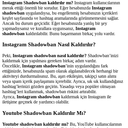
Instagram Shadowban kaldırılır mı?
Instagram kullanıcılarının
merak ettiği önemli bir sorudur. Eğer hesabınızda
Instagram
shadowban
uygulandıysa, bu engellenmiş hesabınızın içerikleri
keşfet sayfasında ve hashtag aramalarında görünmemesini sağlar.
Ancak bu durum geçicidir. Eğer hesabınızda yanlış bir şey
yapmadıysanız ve kurallara uygunsanız,
Instagram
shadowban
kaldırılabilir. Bunu başarmanın birkaç yolu vardır.
Instagram Shadowban Nasıl Kaldırılır?
Peki,
Instagram shadowban nasıl kaldırılır?
Shadowban’inizi
kaldırmak için yapılması gereken birkaç adım vardır.
Öncelikle,
Instagram shadowban
’inin uygulandığını fark
ettiğinizde, hesabınızda spam olarak algılanabilecek herhangi bir
aktiviteyi durdurmalısınız. Bu, aşırı etkileşim, takipçi satın alımı
veya spam içerik paylaşımını içerebilir. Ayrıca, sık sık kullandığınız
hashtag’lerinizi gözden geçirin. Yasadışı veya popüler olmayan
hashtag’leri kullanmak, shadowban riskini artırabilir.
Ayrıca,
Instagram shadowban
kaldırmak için Instagram ile
iletişime geçmek de yardımcı olabilir.
Youtube Shadowban Kaldırılır Mı?
Youtube shadowban kaldırılır mı?
Bu, YouTube kullanıcılarının