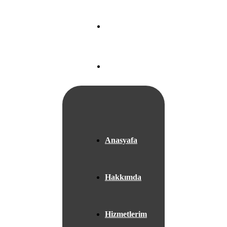
Nef 22 A Blok
Ataköy/
İSTANBUL
+05525667953
Anasyafa
Hakkımda
Hizmetlerim