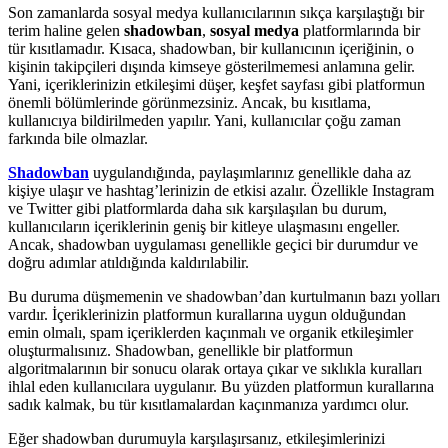
Son zamanlarda sosyal medya kullanıcılarının sıkça karşılaştığı bir
terim haline gelen
shadowban
,
sosyal medya
platformlarında bir
tür kısıtlamadır. Kısaca, shadowban, bir kullanıcının içeriğinin, o
kişinin takipçileri dışında kimseye gösterilmemesi anlamına gelir.
Yani, içeriklerinizin etkileşimi düşer, keşfet sayfası gibi platformun
önemli bölümlerinde görünmezsiniz. Ancak, bu kısıtlama,
kullanıcıya bildirilmeden yapılır. Yani, kullanıcılar çoğu zaman
farkında bile olmazlar.
Shadowban
uygulandığında, paylaşımlarınız genellikle daha az
kişiye ulaşır ve hashtag’lerinizin de etkisi azalır. Özellikle Instagram
ve Twitter gibi platformlarda daha sık karşılaşılan bu durum,
kullanıcıların içeriklerinin geniş bir kitleye ulaşmasını engeller.
Ancak, shadowban uygulaması genellikle geçici bir durumdur ve
doğru adımlar atıldığında kaldırılabilir.
Bu duruma düşmemenin ve shadowban’dan kurtulmanın bazı yolları
vardır. İçeriklerinizin platformun kurallarına uygun olduğundan
emin olmalı, spam içeriklerden kaçınmalı ve organik etkileşimler
oluşturmalısınız. Shadowban, genellikle bir platformun
algoritmalarının bir sonucu olarak ortaya çıkar ve sıklıkla kuralları
ihlal eden kullanıcılara uygulanır. Bu yüzden platformun kurallarına
sadık kalmak, bu tür kısıtlamalardan kaçınmanıza yardımcı olur.
Eğer shadowban durumuyla karşılaşırsanız, etkileşimlerinizi