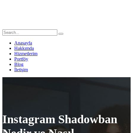
Anasayfa
Hakkımda
Hizmetlerim
Portföy
Blog
İletişim
Instagram Shadowban