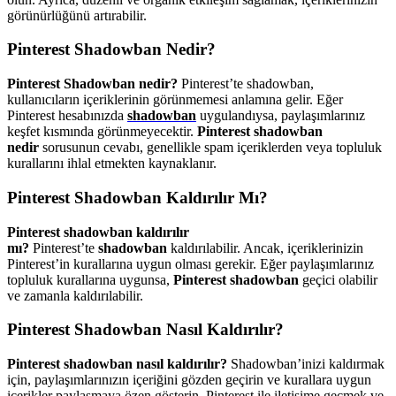
görünürlüğünü artırabilir.
Pinterest Shadowban Nedir?
Pinterest Shadowban nedir?
Pinterest’te shadowban,
kullanıcıların içeriklerinin görünmemesi anlamına gelir. Eğer
Pinterest hesabınızda
shadowban
uygulandıysa, paylaşımlarınız
keşfet kısmında görünmeyecektir.
Pinterest shadowban
nedir
sorusunun cevabı, genellikle spam içeriklerden veya topluluk
kurallarını ihlal etmekten kaynaklanır.
Pinterest Shadowban Kaldırılır Mı?
Pinterest shadowban kaldırılır
mı?
Pinterest’te
shadowban
kaldırılabilir. Ancak, içeriklerinizin
Pinterest’in kurallarına uygun olması gerekir. Eğer paylaşımlarınız
topluluk kurallarına uygunsa,
Pinterest shadowban
geçici olabilir
ve zamanla kaldırılabilir.
Pinterest Shadowban Nasıl Kaldırılır?
Pinterest shadowban nasıl kaldırılır?
Shadowban’inizi kaldırmak
için, paylaşımlarınızın içeriğini gözden geçirin ve kurallara uygun
içerikler paylaşmaya özen gösterin. Pinterest ile iletişime geçmek ve