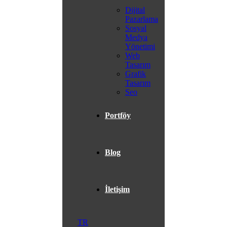
Dijital
Pazarlama
Sosyal
Medya
Yönetimi
Web
Tasarım
Grafik
Tasarım
Seo
Portföy
Blog
İletişim
TR