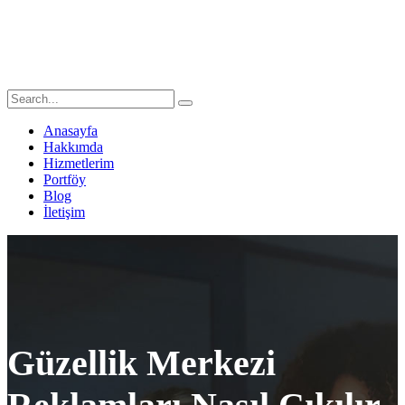
Anasayfa
Hakkımda
Hizmetlerim
Portföy
Blog
İletişim
Güzellik Merkezi