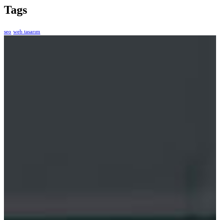
Tags
seo
web tasarım