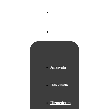
Nef 22 A Blok
Ataköy/
İSTANBUL
+05525667953
Anasyafa
Hakkımda
Hizmetlerim