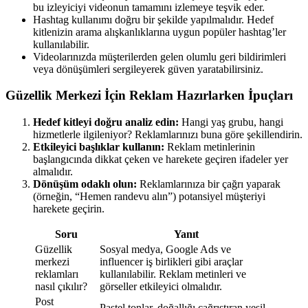
bu izleyiciyi videonun tamamını izlemeye teşvik eder.
Hashtag kullanımı doğru bir şekilde yapılmalıdır. Hedef
kitlenizin arama alışkanlıklarına uygun popüler hashtag’ler
kullanılabilir.
Videolarınızda müşterilerden gelen olumlu geri bildirimleri
veya dönüşümleri sergileyerek güven yaratabilirsiniz.
Güzellik Merkezi İçin Reklam Hazırlarken İpuçları
Hedef kitleyi doğru analiz edin:
Hangi yaş grubu, hangi
hizmetlerle ilgileniyor? Reklamlarınızı buna göre şekillendirin.
Etkileyici başlıklar kullanın:
Reklam metinlerinin
başlangıcında dikkat çeken ve harekete geçiren ifadeler yer
almalıdır.
Dönüşüm odaklı olun:
Reklamlarınıza bir çağrı yaparak
(örneğin, “Hemen randevu alın”) potansiyel müşteriyi
harekete geçirin.
Soru
Yanıt
Güzellik
Sosyal medya, Google Ads ve
merkezi
influencer iş birlikleri gibi araçlar
reklamları
kullanılabilir. Reklam metinleri ve
nasıl çıkılır?
görseller etkileyici olmalıdır.
Post
Pastel tonlar, doğallığı çağrıştıran yeşil