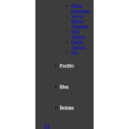
Dijital
Pazarlama
Sosyal
Medya
Yönetimi
Web
Tasarım
Grafik
Tasarım
Seo
Portföy
Blog
İletişim
TR