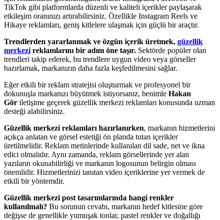
TikTok gibi platformlarda düzenli ve kaliteli içerikler paylaşarak
etkileşim oranınızı artırabilirsiniz. Özellikle Instagram Reels ve
Hikaye reklamları, geniş kitlelere ulaşmak için güçlü bir araçtır.
Trendlerden yararlanmak ve özgün içerik üretmek,
güzellik
merkezi
reklamlarını bir adım öne taşır.
Sektörde popüler olan
trendleri takip ederek, bu trendlere uygun video veya görseller
hazırlamak, markanızın daha fazla keşfedilmesini sağlar.
Eğer etkili bir reklam stratejisi oluşturmak ve profesyonel bir
dokunuşla markanızı büyütmek istiyorsanız, benimle
Hakan
Gör
iletişime geçerek güzellik merkezi reklamları konusunda uzman
desteği alabilirsiniz.
Güzellik merkezi reklamları hazırlanırken
, markanın hizmetlerini
açıkça anlatan ve görsel estetiği ön planda tutan içerikler
üretilmelidir. Reklam metinlerinde kullanılan dil sade, net ve ikna
edici olmalıdır. Aynı zamanda, reklam görsellerinde yer alan
yazıların okunabilirliği ve markanın logosunun belirgin olması
önemlidir. Hizmetlerinizi tanıtan video içeriklerine yer vermek de
etkili bir yöntemdir.
Güzellik merkezi post tasarımlarında hangi renkler
kullanılmalı?
Bu sorunun cevabı, markanın hedef kitlesine göre
değişse de genellikle yumuşak tonlar, pastel renkler ve doğallığı