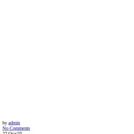
by
admin
No Comments
27 Oca/25