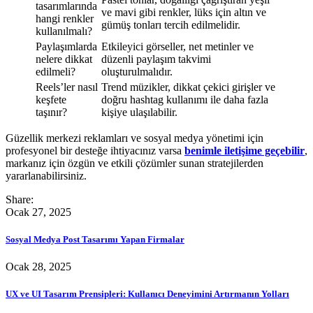
tasarımlarında
ve mavi gibi renkler, lüks için altın ve
hangi renkler
gümüş tonları tercih edilmelidir.
kullanılmalı?
Paylaşımlarda
Etkileyici görseller, net metinler ve
nelere dikkat
düzenli paylaşım takvimi
edilmeli?
oluşturulmalıdır.
Reels’ler nasıl
Trend müzikler, dikkat çekici girişler ve
keşfete
doğru hashtag kullanımı ile daha fazla
taşınır?
kişiye ulaşılabilir.
Güzellik merkezi reklamları ve sosyal medya yönetimi için
profesyonel bir desteğe ihtiyacınız varsa
benimle iletişime geçebilir
,
markanız için özgün ve etkili çözümler sunan stratejilerden
yararlanabilirsiniz.
Share:
Ocak 27, 2025
Sosyal Medya Post Tasarımı Yapan Firmalar
Ocak 28, 2025
UX ve UI Tasarım Prensipleri: Kullanıcı Deneyimini Artırmanın Yolları