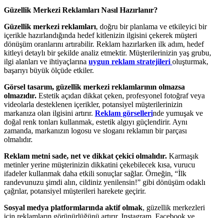
Güzellik Merkezi Reklamları Nasıl Hazırlanır?
Güzellik merkezi reklamları
, doğru bir planlama ve etkileyici bir
içerikle hazırlandığında hedef kitlenizin ilgisini çekerek müşteri
dönüşüm oranlarını artırabilir. Reklam hazırlarken ilk adım, hedef
kitleyi detaylı bir şekilde analiz etmektir. Müşterilerinizin yaş grubu,
ilgi alanları ve ihtiyaçlarına
uygun reklam stratejileri
oluşturmak,
başarıyı büyük ölçüde etkiler.
Görsel tasarım, güzellik merkezi reklamlarının olmazsa
olmazıdır.
Estetik açıdan dikkat çeken, profesyonel fotoğraf veya
videolarla desteklenen içerikler, potansiyel müşterilerinizin
markanıza olan ilgisini artırır.
Reklam görselleri
nde yumuşak ve
doğal renk tonları kullanmak, estetik algıyı güçlendirir. Aynı
zamanda, markanızın logosu ve sloganı reklamın bir parçası
olmalıdır.
Reklam metni sade, net ve dikkat çekici olmalıdır.
Karmaşık
metinler yerine müşterinizin dikkatini çekebilecek kısa, vurucu
ifadeler kullanmak daha etkili sonuçlar sağlar. Örneğin, “İlk
randevunuzu şimdi alın, cildiniz yenilensin!” gibi dönüşüm odaklı
çağrılar, potansiyel müşterileri harekete geçirir.
Sosyal medya platformlarında aktif olmak
, güzellik merkezleri
için reklamların görünürlüğünü artırır. Instagram, Facebook ve