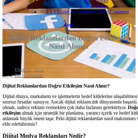
1.1.0.1
Alonzo
1.1.0.2
Alonzo
1.1.1
Leave A Comment Cancel Comment
Genel
Dijital Reklamlardan Doğru Etkileşim
Nasıl Alınır?
Ekim 17, 2024
No Comments
Dijital Reklamlardan Doğru Etkileşim Nasıl Alınır?
Dijital dünya, markaların ve işletmelerin hedef kitlelerine ulaşabilmesi
sınırsız fırsatlar sunuyor. Ancak dijital reklamcılık dünyasında başarılı
olmak, sadece reklam vermekten çok daha fazlasını gerektiriyor.
Doğ
etkileşim
almak için stratejik bir planlama, yaratıcı içerik ve hedef kitl
anlamak büyük önem taşır. Peki dijital reklamlardan nasıl maksimum 
elde edebilirsiniz?
Dijital Medya Reklamları Nedir?