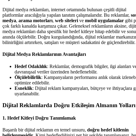
Dijital medya reklamları, internet ortamında bulunan çeşitli dijital
platformlar aracılığıyla yapılan tanıtım çalışmalarıdır. Bu reklamlar,
so
medya
,
arama motorları
,
web siteleri
ve
mobil uygulamalar
gibi 
çok farklı kanalda karşımıza çıkar. Geleneksel reklamların aksine, dijit
medya reklamları daha spesifik bir hedef kitleye hitap edebilir ve sonu
anında ölçülebilir. Doğru kurgulandığında, dijital reklamlar markanızı
bilinirliğini artırırken, satışları ve müşteri sadakatini de güçlendirebilir.
Dijital Medya Reklamlarının Avantajları
Hedef Odaklılık
: Reklamlar, demografik bilgiler, ilgi alanları v
davranışsal veriler üzerinden hedeflenebilir.
Ölçülebilirlik
: Kampanyaların performansı anlık olarak izlenebi
optimize edilebilir.
Esneklik
: Dijital reklam kampanyaları, bütçeye ve ihtiyaçlara 
uyarlanabilir.
Dijital Reklamlarda Doğru Etkileşim Almanın Yolları
1.
Hedef Kitleyi Doğru Tanımlamak
Başarılı bir dijital reklamın en temel unsuru,
doğru hedef kitlenin
belirlenmesidir
. Kimi hedeflediğinizi net bir şekilde tanımlarsanız, b