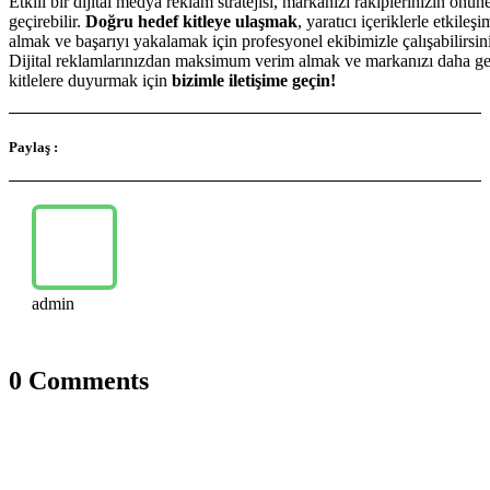
Etkili bir dijital medya reklam stratejisi, markanızı rakiplerinizin önün
geçirebilir.
Doğru hedef kitleye ulaşmak
, yaratıcı içeriklerle etkileşi
almak ve başarıyı yakalamak için profesyonel ekibimizle çalışabilirsin
Dijital reklamlarınızdan maksimum verim almak ve markanızı daha ge
kitlelere duyurmak için
bizimle iletişime geçin!
Paylaş :
admin
0 Comments