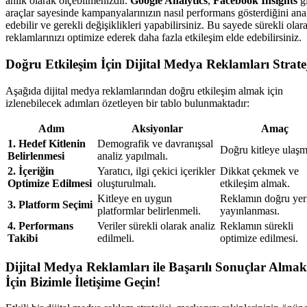
anlık olarak ölçebilmenizdir.
Google Analytics
,
Facebook Insights
gi
araçlar sayesinde kampanyalarınızın nasıl performans gösterdiğini ana
edebilir ve gerekli değişiklikleri yapabilirsiniz. Bu sayede sürekli olar
reklamlarınızı optimize ederek daha fazla etkileşim elde edebilirsiniz.
Doğru Etkileşim İçin Dijital Medya Reklamları Stratej
Aşağıda dijital medya reklamlarından doğru etkileşim almak için
izlenebilecek adımları özetleyen bir tablo bulunmaktadır:
Adım
Aksiyonlar
Amaç
1. Hedef Kitlenin
Demografik ve davranışsal
Doğru kitleye ulaşm
Belirlenmesi
analiz yapılmalı.
2. İçeriğin
Yaratıcı, ilgi çekici içerikler
Dikkat çekmek ve
Optimize Edilmesi
oluşturulmalı.
etkileşim almak.
Kitleye en uygun
Reklamın doğru yer
3. Platform Seçimi
platformlar belirlenmeli.
yayınlanması.
4. Performans
Veriler sürekli olarak analiz
Reklamın sürekli
Takibi
edilmeli.
optimize edilmesi.
Dijital Medya Reklamları ile Başarılı Sonuçlar Almak
İçin Bizimle İletişime Geçin!