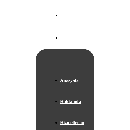
Nef 22 A Blok
Ataköy/
İSTANBUL
+05525667953
Anasyafa
Hakkımda
Hizmetlerim