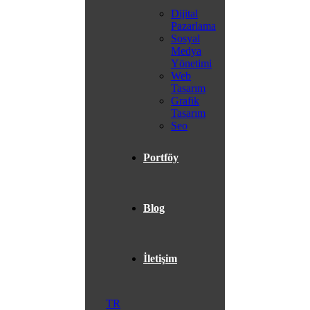
Dijital
Pazarlama
Sosyal
Medya
Yönetimi
Web
Tasarım
Grafik
Tasarım
Seo
Portföy
Blog
İletişim
TR