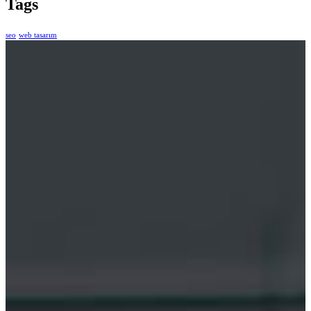
Tags
seo
web tasarım