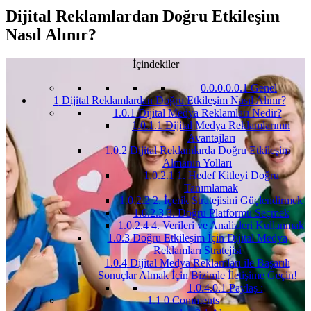
Dijital Reklamlardan Doğru Etkileşim
Nasıl Alınır?
İçindekiler
0.0.0.0.0.1
Genel
1
Dijital Reklamlardan Doğru Etkileşim Nasıl Alınır?
1.0.1
Dijital Medya Reklamları Nedir?
1.0.1.1
Dijital Medya Reklamlarının
Avantajları
1.0.2
Dijital Reklamlarda Doğru Etkileşim
Almanın Yolları
1.0.2.1
1. Hedef Kitleyi Doğru
Tanımlamak
1.0.2.2
2. İçerik Stratejisini Güçlendirmek
1.0.2.3
3. Doğru Platformu Seçmek
1.0.2.4
4. Verileri ve Analizleri Kullanmak
1.0.3
Doğru Etkileşim İçin Dijital Medya
Reklamları Stratejisi
1.0.4
Dijital Medya Reklamları ile Başarılı
Sonuçlar Almak İçin Bizimle İletişime Geçin!
1.0.4.0.1
Paylaş :
1.1
0 Comments