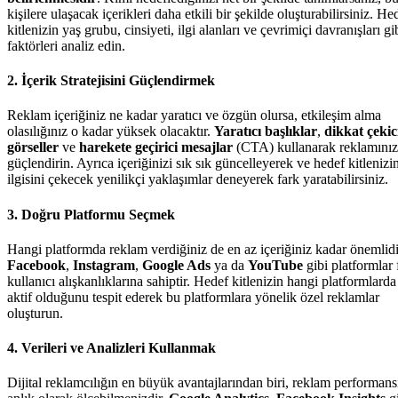
kişilere ulaşacak içerikleri daha etkili bir şekilde oluşturabilirsiniz. He
kitlenizin yaş grubu, cinsiyeti, ilgi alanları ve çevrimiçi davranışları gi
faktörleri analiz edin.
2.
İçerik Stratejisini Güçlendirmek
Reklam içeriğiniz ne kadar yaratıcı ve özgün olursa, etkileşim alma
olasılığınız o kadar yüksek olacaktır.
Yaratıcı başlıklar
,
dikkat çekic
görseller
ve
harekete geçirici mesajlar
(CTA) kullanarak reklamınız
güçlendirin. Ayrıca içeriğinizi sık sık güncelleyerek ve hedef kitlenizi
ilgisini çekecek yenilikçi yaklaşımlar deneyerek fark yaratabilirsiniz.
3.
Doğru Platformu Seçmek
Hangi platformda reklam verdiğiniz de en az içeriğiniz kadar önemlidi
Facebook
,
Instagram
,
Google Ads
ya da
YouTube
gibi platformlar 
kullanıcı alışkanlıklarına sahiptir. Hedef kitlenizin hangi platformlard
aktif olduğunu tespit ederek bu platformlara yönelik özel reklamlar
oluşturun.
4.
Verileri ve Analizleri Kullanmak
Dijital reklamcılığın en büyük avantajlarından biri, reklam performans