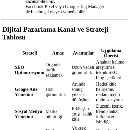
kazanabilirsiniz.
Facebook Pixel veya Google Tag Manager
ile bu süreç kolayca yönetilebilir.
Dijital Pazarlama Kanal ve Strateji
Tablosu
Uygulama
Strateji
Amaç
Avantajlar
Önerisi
Anahtar kelime
Organik
SEO
Uzun vadeli
araştırması,
trafik
Optimizasyonu
görünürlük
teknik SEO,
sağlamak
blog içerikleri
Anında
Hedef kitle
Google Ads
Hızlı
sonuç,
belirleme,
Yönetimi
görünürlük
yüksek
reklam metni
dönüşüm
optimizasyonu
Düzenli içerik,
Etkileşim
Sosyal Medya
Marka
trend analizi,
artışı, sadık
Yönetimi
bilinirliği
influencer
kitle
işbirliği
Yüksek