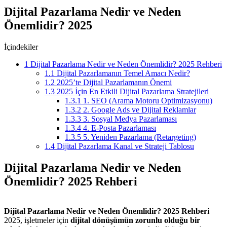
Dijital Pazarlama Nedir ve Neden
Önemlidir? 2025
İçindekiler
1
Dijital Pazarlama Nedir ve Neden Önemlidir? 2025 Rehberi
1.1
Dijital Pazarlamanın Temel Amacı Nedir?
1.2
2025’te Dijital Pazarlamanın Önemi
1.3
2025 İçin En Etkili Dijital Pazarlama Stratejileri
1.3.1
1. SEO (Arama Motoru Optimizasyonu)
1.3.2
2. Google Ads ve Dijital Reklamlar
1.3.3
3. Sosyal Medya Pazarlaması
1.3.4
4. E-Posta Pazarlaması
1.3.5
5. Yeniden Pazarlama (Retargeting)
1.4
Dijital Pazarlama Kanal ve Strateji Tablosu
Dijital Pazarlama Nedir ve Neden
Önemlidir? 2025 Rehberi
Dijital Pazarlama Nedir ve Neden Önemlidir? 2025 Rehberi
2025, işletmeler için
dijital dönüşümün zorunlu olduğu bir