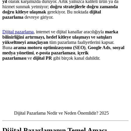
yıl
olarak karşımızda duruyor. Artık yalnızca kaliteli ürün ya da
hizmet sunmak yetmiyor;
doğru stratejilerle doğru zamanda
doğru kitleye ulaşmak
gerekiyor. Bu noktada
dijital
pazarlama
devreye giriyor.
Dijital pazarlama
, internet ve dijital kanallar aracılığıyla
marka
bilinirliğini artırmayı, hedef kitleye ulaşmayı ve satışları
yükseltmeyi amaçlayan
tüm pazarlama faaliyetlerini kapsar.
Buna
arama motoru optimizasyonu (SEO)
,
Google Ads
,
sosyal
medya yönetimi
,
e-posta pazarlaması
,
içerik
pazarlaması
ve
dijital PR
gibi birçok kanal dahildir.
Dijital Pazarlama Nedir ve Neden Önemlidir? 2025
Dijital Pazarlamanın Temel Amacı