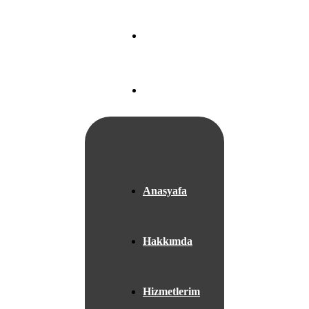
Nef 22 A Blok
Ataköy/
İSTANBUL
+05525667953
Anasyafa
Hakkımda
Hizmetlerim