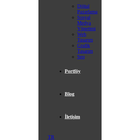
Dijital
Pazarlama
Sosyal
Medya
Yönetimi
Web
Tasarım
Grafik
Tasarım
Seo
Portföy
Blog
İletişim
TR