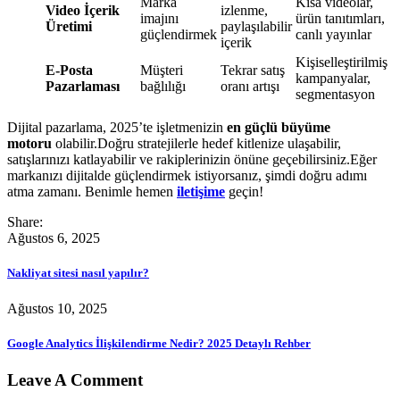
Marka
Kısa videolar,
Video İçerik
izlenme,
imajını
ürün tanıtımları,
Üretimi
paylaşılabilir
güçlendirmek
canlı yayınlar
içerik
Kişiselleştirilmiş
E-Posta
Müşteri
Tekrar satış
kampanyalar,
Pazarlaması
bağlılığı
oranı artışı
segmentasyon
Dijital pazarlama, 2025’te işletmenizin
en güçlü büyüme
motoru
olabilir.Doğru stratejilerle hedef kitlenize ulaşabilir,
satışlarınızı katlayabilir ve rakiplerinizin önüne geçebilirsiniz.Eğer
markanızı dijitalde güçlendirmek istiyorsanız, şimdi doğru adımı
atma zamanı.
Benimle hemen
iletişime
geçin!
Share:
Ağustos 6, 2025
Nakliyat sitesi nasıl yapılır?
Ağustos 10, 2025
Google Analytics İlişkilendirme Nedir? 2025 Detaylı Rehber
Leave A Comment