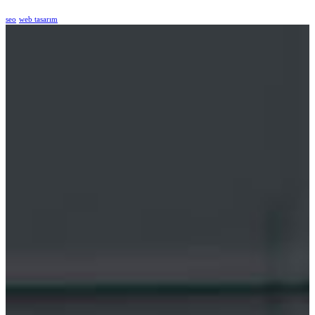
seo
web tasarım