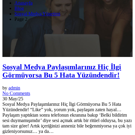
Anasayfa
Blog
Sosyal Medya Yönetimi
Page 2
Sosyal Medya Paylaşımlarınız Hiç İlgi
Görmüyorsa Bu 5 Hata Yüzündendir!
by
admin
No Comments
30 May/25
Sosyal Medya Paylaşımlarınız Hiç İlgi Görmüyorsa Bu 5 Hata
Yüzündendir! “Like” yok, yorum yok, paylaşım zaten hayal…
Paylaşım yaptıktan sonra telefonun ekranına bakıp ‘Belki bildirim
sesi duymamışımdır’ diye sesi açmak artık bir ritüel olduysa, bu yazı
tam size göre! Artık içeriğinizi anneniz bile beğenmiyorsa ya çok iyi
gizleniyorsunuz… ya da…