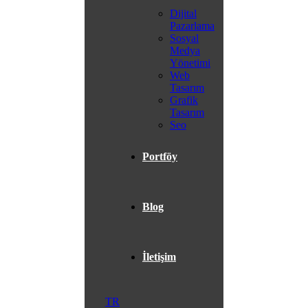
Dijital
Pazarlama
Sosyal
Medya
Yönetimi
Web
Tasarım
Grafik
Tasarım
Seo
Portföy
Blog
İletişim
TR