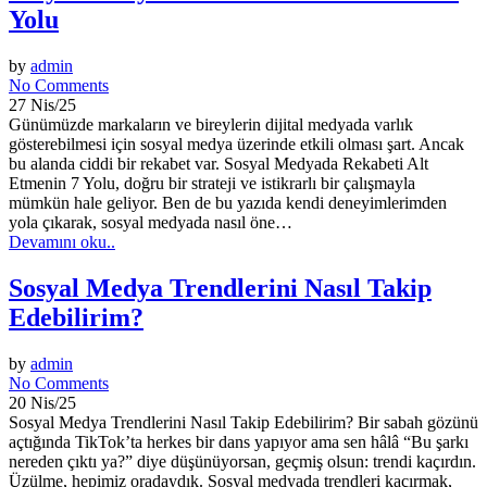
Yolu
by
admin
No Comments
27 Nis/25
Günümüzde markaların ve bireylerin dijital medyada varlık
gösterebilmesi için sosyal medya üzerinde etkili olması şart. Ancak
bu alanda ciddi bir rekabet var. Sosyal Medyada Rekabeti Alt
Etmenin 7 Yolu, doğru bir strateji ve istikrarlı bir çalışmayla
mümkün hale geliyor. Ben de bu yazıda kendi deneyimlerimden
yola çıkarak, sosyal medyada nasıl öne…
Devamını oku..
Sosyal Medya Trendlerini Nasıl Takip
Edebilirim?
by
admin
No Comments
20 Nis/25
Sosyal Medya Trendlerini Nasıl Takip Edebilirim? Bir sabah gözünü
açtığında TikTok’ta herkes bir dans yapıyor ama sen hâlâ “Bu şarkı
nereden çıktı ya?” diye düşünüyorsan, geçmiş olsun: trendi kaçırdın.
Üzülme, hepimiz oradaydık. Sosyal medyada trendleri kaçırmak,