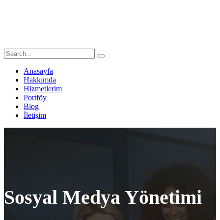
Anasayfa
Hakkımda
Hizmetlerim
Portföy
Blog
İletişim
Sosyal Medya Yönetimi