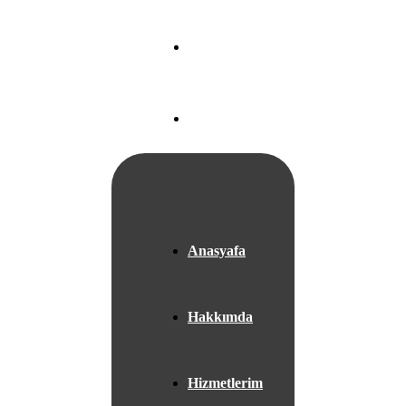
Nef 22 A Blok
Ataköy/
İSTANBUL
+05525667953
Anasyafa
Hakkımda
Hizmetlerim