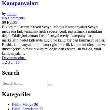
Kampanyaları
by
admin
No Comments
09 Eyl/25
Etkileşimi Artıran Kreatif Sosyal Medya Kampanyaları Sosyal
medyada fark yaratmak artık sadece içerik paylaşmakla mümkün
değil. Etkileşimi artıran kreatif sosyal medya kampanyaları,
markaların hedef kitlesiyle güçlü ve kalıcı bir bağ kurmasını sağlar.
Başlık, kampanyaların kullanıcı gözünde ilk izlenimini oluşturur ve
dikkat çekici olması etkileşimi doğrudan etkiler. Bu yazıda, viral
kampanyalar,…
Devamını oku..
1
2
3
…
18
Search
Kategoriler
Dijital Medya
26
Dijital Pazarlama
32