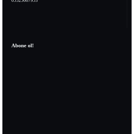
05525667953
Abone ol!