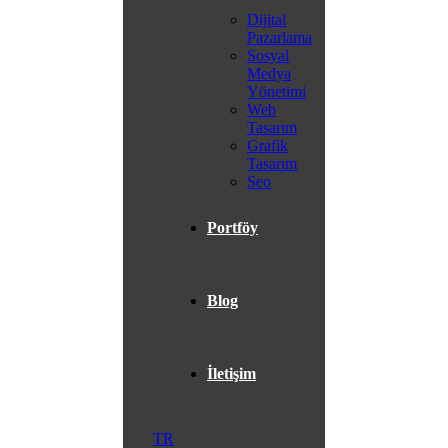
Dijital
Pazarlama
Sosyal
Medya
Yönetimi
Web
Tasarım
Grafik
Tasarım
Seo
Portföy
Blog
İletişim
TR