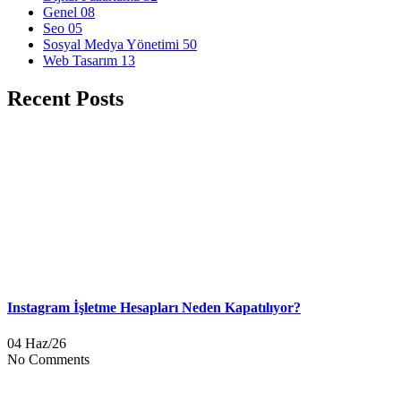
Genel
08
Seo
05
Sosyal Medya Yönetimi
50
Web Tasarım
13
Recent Posts
Instagram İşletme Hesapları Neden Kapatılıyor?
04 Haz/26
No Comments