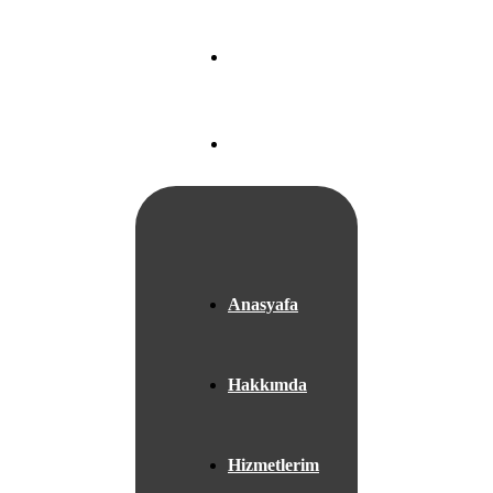
Nef 22 A Blok
Ataköy/
İSTANBUL
+05525667953
Anasyafa
Hakkımda
Hizmetlerim