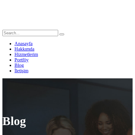
Anasayfa
Hakkımda
Hizmetlerim
Portföy
Blog
İletişim
Blog