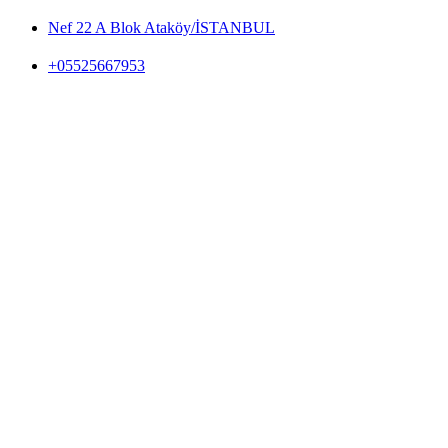
Nef 22 A Blok Ataköy/İSTANBUL
+05525667953